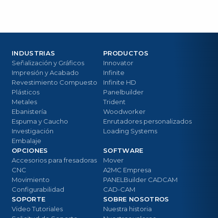
INDUSTRIAS
PRODUCTOS
Señalización y Gráficos
Innovator
Impresión y Acabado
Infinite
Revestimiento Compuesto
Infinite HD
Plásticos
Panelbuilder
Metales
Trident
Ebanistería
Woodworker
Espuma y Caucho
Enrutadores personalizados
Investigación
Loading Systems
Embalaje
OPCIONES
SOFTWARE
Accesorios para fresadoras
Mover
CNC
A2MC Empresa
Movimiento
PANELBuilder CADCAM
Configurabilidad
CAD-CAM
SOPORTE
SOBRE NOSOTROS
Video Tutoriales
Nuestra historia