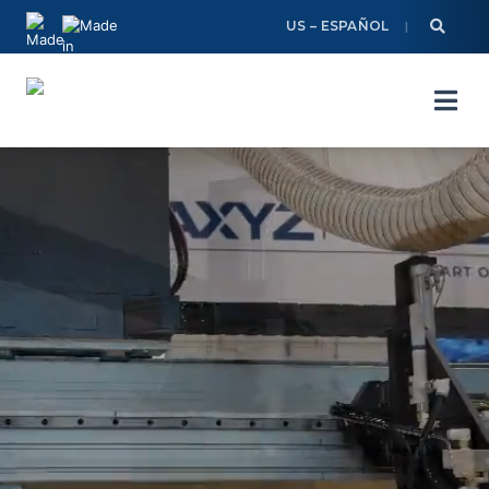
Skip
US – ESPAÑOL
to
content