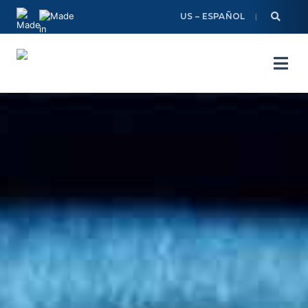
Skip
US – ESPAÑOL
to
content