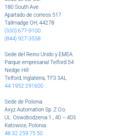
180 South Ave.
Apartado de correos 517
Tallmadge OH, 44278
(330) 677-9100
(844) 927-3538
Sede del Reino Unido y EMEA:
Parque empresarial Telford 54
Nedge Hill
Telford, Inglaterra, TF3 3AL
44 1952 291600
Sede de Polonia:
Axyz Automation Sp. Z O.o.
UL. Oswobodzenia 1 , 40 – 403
Katowice, Polonia
48 32 259 75 50