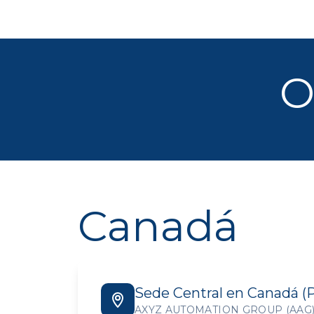
O
Canadá
Sede Central en Canadá (P
AXYZ AUTOMATION GROUP (AAG