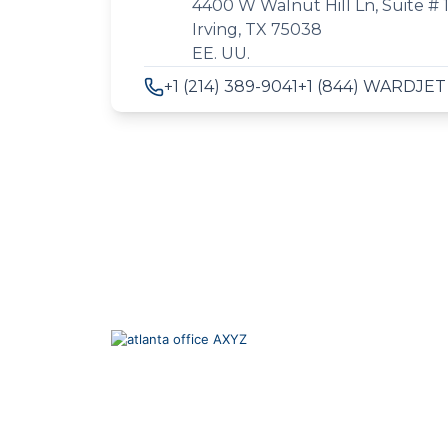
4400 W Walnut Hill Ln, Suite # 
Irving, TX 75038
EE. UU.
+1 (214) 389-9041
+1 (844) WARDJET