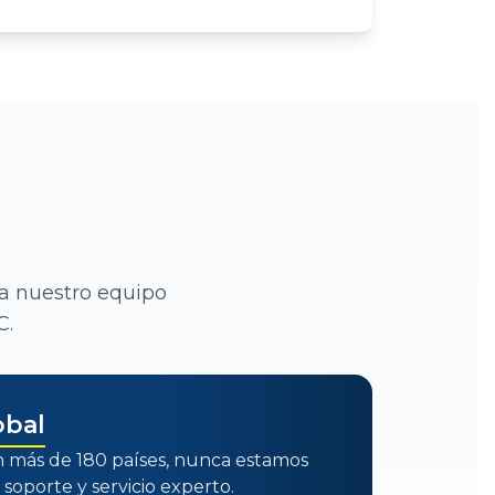
 a nuestro equipo
C.
obal
 más de 180 países, nunca estamos
 soporte y servicio experto.