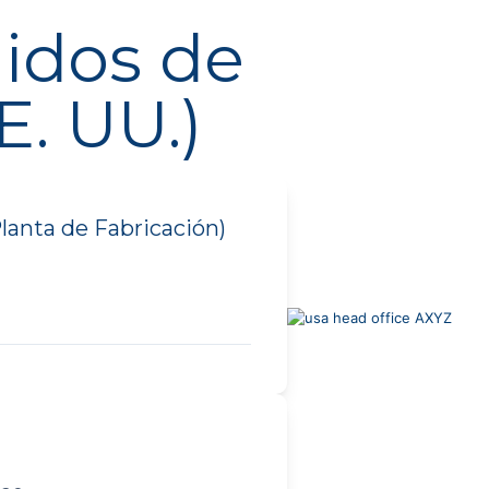
idos de
E. UU.)
Planta de Fabricación)
T
)