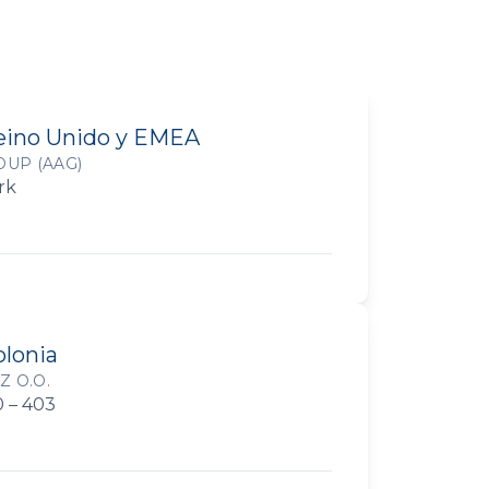
Reino Unido y EMEA
UP (AAG)
rk
olonia
Z O.O.
0 – 403