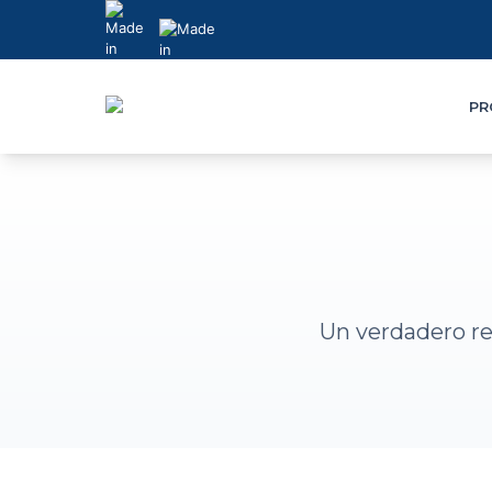
Skip
to
content
PR
Un verdadero re