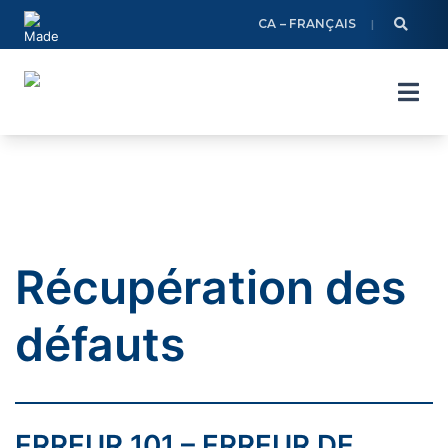
Skip
CA – FRANÇAIS
to
content
Récupération des
défauts
ERREUR 101 – ERREUR DE