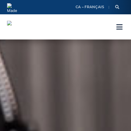
Skip
CA – FRANÇAIS
to
content