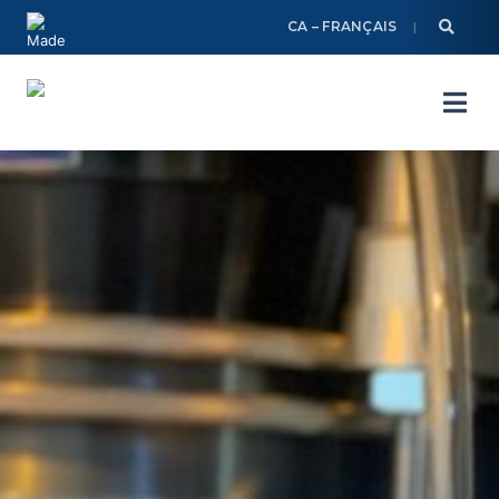
Skip
CA – FRANÇAIS
to
content