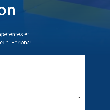
ion
pétentes et
lle. Parlons!