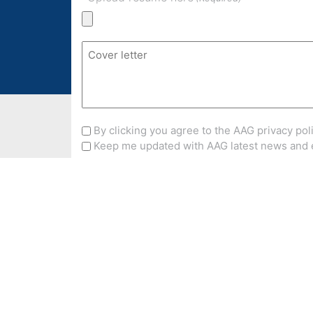
for
:
(Required)
Cover
letter
By clicking you agree to the AAG privacy poli
Keep me updated with AAG latest news and 