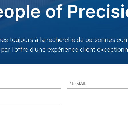
ople of Precis
s toujours à la recherche de personnes com
par l'offre d'une expérience client exceptionne
*E-
MAIL
(Required)