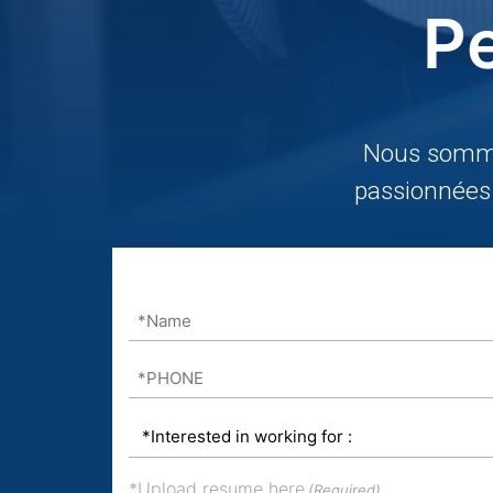
Pe
Nous somme
passionnées 
*Name
(Required)
*PHONE
(Required)
*Interested
in
working
*Upload resume here
(Required)