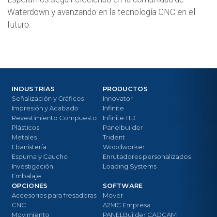
Waterdown y avanzando en la tecnología CNC en el
futuro.
INDUSTRIAS
PRODUCTOS
Señalización y Gráficos
Innovator
Impresión y Acabado
Infinite
Revestimiento Compuesto
Infinite HD
Plásticos
Panelbuilder
Metales
Trident
Ebanistería
Woodworker
Espuma y Caucho
Enrutadores personalizados
Investigación
Loading Systems
Embalaje
OPCIONES
SOFTWARE
Accesorios para fresadoras
Mover
CNC
A2MC Empresa
Movimiento
PANELBuilder CADCAM