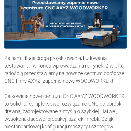
Za nami długa droga projektowania, budowania,
testowania i w końcu wprowadzania na rynek. Z wielką
radością przedstawiamy najnowsze centrum obróbcze
CNC firmy AXYZ: zupełnie nowy WOODWORKER!
Całkowicie nowe centrum CNC AXYZ WOODWORKER
to solidne, kompleksowe rozwiązanie CNC do obróbki
drewna, zaprojektowane z myślą o szybkiej i łatwej,
wysokonakładowej produkcji szafek i mebli. Dzięki
niestandardowej konfiguracji maszyny i szeregowi