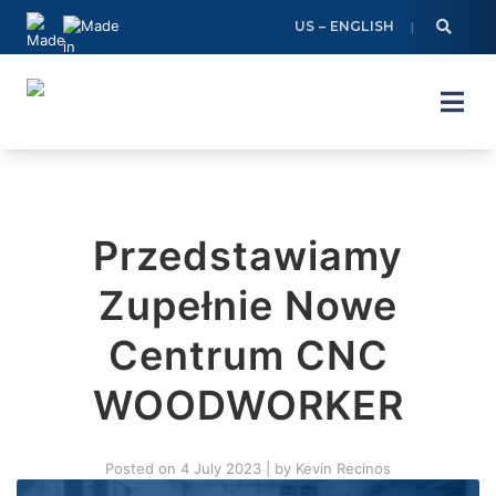
Skip
US – ENGLISH
to
content
Przedstawiamy
Zupełnie Nowe
Centrum CNC
WOODWORKER
Posted on
4 July 2023
|
by
Kevin Recinos