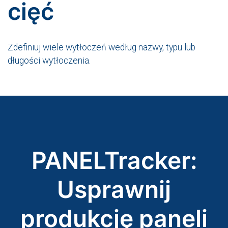
cięć
Zdefiniuj wiele wytłoczeń według nazwy, typu lub
długości wytłoczenia.
PANELTracker:
Usprawnij
produkcję paneli