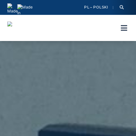
Skip
PL – POLSKI
to
content