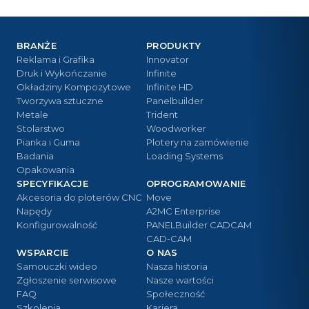
BRANŻE
PRODUKTY
Reklama i Grafika
Innovator
Druk i Wykończanie
Infinite
Okładziny Kompozytowe
Infinite HD
Tworzywa sztuczne
Panelbuilder
Metale
Trident
Stolarstwo
Woodworker
Pianka i Guma
Plotery na zamówienie
Badania
Loading Systems
Opakowania
SPECYFIKACJE
OPROGRAMOWANIE
Akcesoria do ploterów CNC
Move
Napędy
A2MC Enterprise
Konfigurowalność
PANELBuilder CADCAM
CAD-CAM
WSPARCIE
O NAS
Samouczki wideo
Nasza historia
Zgłoszenie serwisowe
Nasze wartości
FAQ
Społeczność
Szkolenia
Kariera