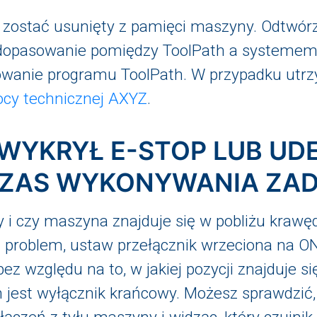
 zostać usunięty z pamięci maszyny. Odtwórz p
iedopasowanie pomiędzy ToolPath a systeme
owanie programu ToolPath. W przypadku utr
cy technicznej AXYZ
.
 WYKRYŁ E-STOP LUB UD
ZAS WYKONYWANIA ZAD
y i czy maszyna znajduje się w pobliżu kraw
est problem, ustaw przełącznik wrzeciona na O
z względu na to, w jakiej pozycji znajduje si
 jest wyłącznik krańcowy. Możesz sprawdzić, 