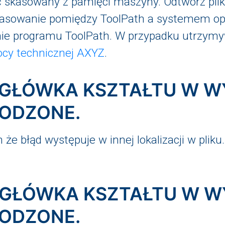
ć skasowany z pamięci maszyny. Odtwórz plik 
opasowanie pomiędzy ToolPath a systemem o
ie programu ToolPath. W przypadku utrzymy
cy technicznej AXYZ
.
NAGŁÓWKA KSZTAŁTU W W
KODZONE.
 że błąd występuje w innej lokalizacji w pliku
NAGŁÓWKA KSZTAŁTU W W
KODZONE.