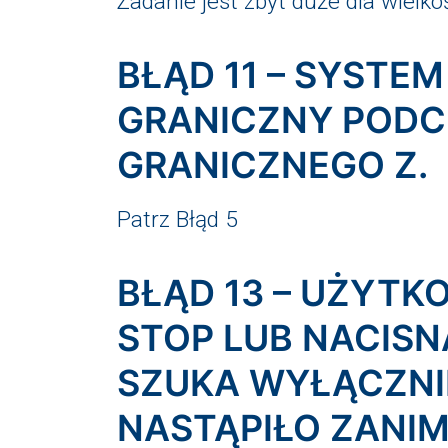
Zadanie jest zbyt duże dla wielk
BŁĄD 11 – SYSTE
GRANICZNY PODC
GRANICZNEGO Z.
Patrz Błąd 5
BŁĄD 13 – UŻYTK
STOP LUB NACISN
SZUKA WYŁĄCZNI
NASTĄPIŁO ZANIM