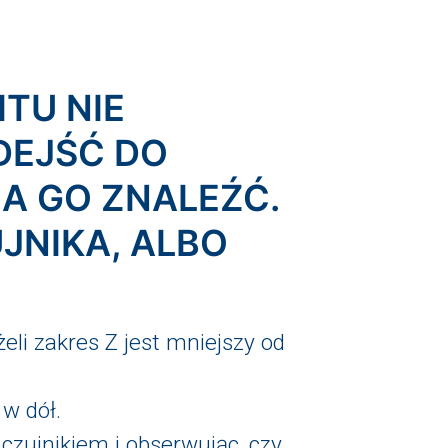
ITU NIE
DEJŚĆ DO
ŁA GO ZNALEŹĆ.
JNIKA, ALBO
li zakres Z jest mniejszy od
 w dół.
czujnikiem i obserwując, czy