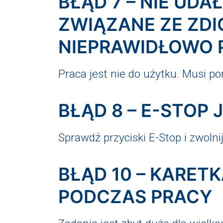
BŁĄD 7 – NIE UDA
ZWIĄZANE ZE ZDI
NIEPRAWIDŁOWO
Praca jest nie do użytku. Musi p
BŁĄD 8 – E-STOP
Sprawdź przyciski E-Stop i zwolni
BŁĄD 10 – KARE
PODCZAS PRACY