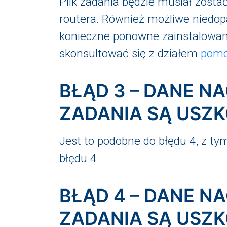
Plik zadania będzie musiał zosta
routera. Również możliwe nied
konieczne ponowne zainstalowan
skonsultować się z działem
pomo
BŁĄD 3 – DANE 
ZADANIA SĄ USZ
Jest to podobne do błędu 4, z tym
błędu 4
BŁĄD 4 – DANE 
ZADANIA SĄ USZ