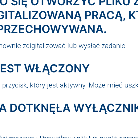
ŁO SIĘ OTWORZYĆ PLIKU
GITALIZOWANĄ PRACĄ, K
 PRZECHOWYWANA.
onownie zdigitalizować lub wysłać zadanie.
 JEST WŁĄCZONY
j przycisk, który jest aktywny. Może mieć usz
TKA DOTKNĘŁA WYŁĄCZN