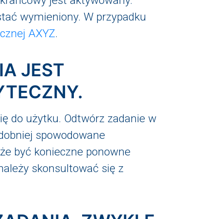
k krańcowy jest aktywowany.
stać wymieniony. W przypadku
cznej AXYZ
.
IA JEST
YTECZNY.
ię do użytku. Odtwórz zadanie w
opodobniej spowodowane
że być konieczne ponowne
ależy skonsultować się z