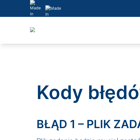
Skip
to
content
Kody błęd
BŁĄD 1 – PLIK Z