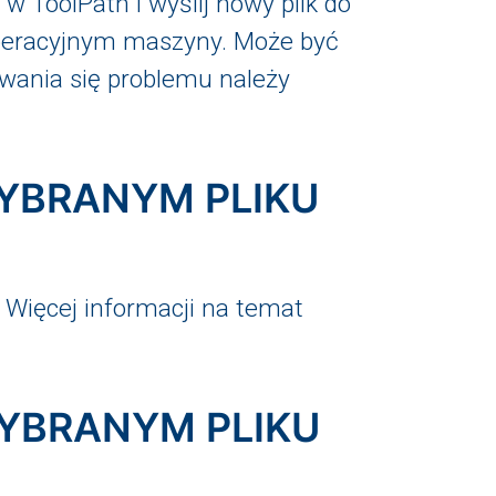
w ToolPath i wyślij nowy plik do
peracyjnym maszyny. Może być
wania się problemu należy
YBRANYM PLIKU
. Więcej informacji na temat
YBRANYM PLIKU