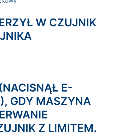
ątkowy
DERZYŁ W CZUJNIK
JNIKA
(NACISNĄŁ E-
I), GDY MASZYNA
ERWANIE
JNIK Z LIMITEM.