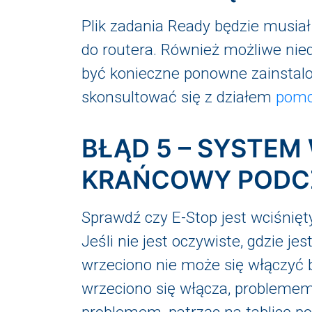
Plik zadania Ready będzie musiał
do routera. Również możliwe n
być konieczne ponowne zainstal
skonsultować się z działem
pomo
BŁĄD 5 – SYSTEM
KRAŃCOWY PODC
Sprawdź czy E-Stop jest wciśnięt
Jeśli nie jest oczywiste, gdzie j
wrzeciono nie może się włączyć be
wrzeciono się włącza, problemem