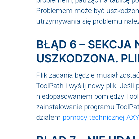
problemem, patrząc na tablicę po
Problemem może być uszkodzony 
utrzymywania się problemu nale
BŁĄD 6 – SEKCJA
USZKODZONA. PLI
Plik zadania będzie musiał zost
ToolPath i wyślij nowy plik. Jeś
niedopasowaniem pomiędzy Tool
zainstalowanie programu ToolPat
działem
pomocy technicznej AX