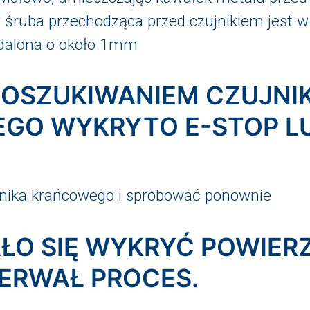
y śruba przechodząca przed czujnikiem jest w
ddalona o około 1mm
 POSZUKIWANIEM CZUJNI
GO WYKRYTO E-STOP LU
znika krańcowego i spróbować ponownie
AŁO SIĘ WYKRYĆ POWIER
ERWAŁ PROCES.