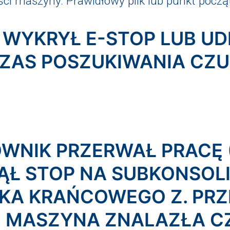
ości maszyny. Prawidłowy plik lub punkt pocz
M WYKRYŁ E-STOP LUB U
ZAS POSZUKIWANIA CZU
OWNIK PRZERWAŁ PRACĘ 
ĄŁ STOP NA SUBKONSOL
KA KRAŃCOWEGO Z. PRZ
 MASZYNA ZNALAZŁA CZU