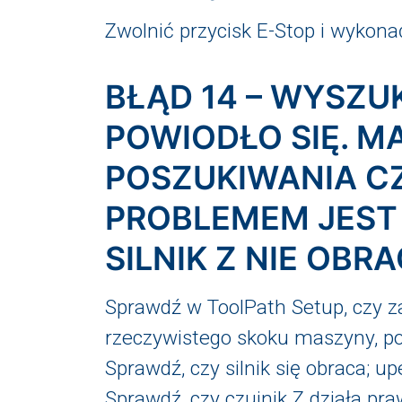
Zwolnić przycisk E-Stop i wykona
BŁĄD 14 – WYSZUK
POWIODŁO SIĘ. 
POSZUKIWANIA CZ
PROBLEMEM JEST 
SILNIK Z NIE OBRA
Sprawdź w ToolPath Setup, czy za
rzeczywistego skoku maszyny, poj
Sprawdź, czy silnik się obraca; u
Sprawdź, czy czujnik Z działa pr