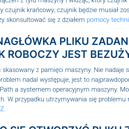
łączeń z tyłu maszyny i widząc, który czujni
czujnik krańcowy; czujnik będzie musiał zo
ży skonsultować się z działem
pomocy techni
 NAGŁÓWKA PLIKU ZADAN
K ROBOCZY JEST BEZUŻ
ać skasowany z pamięci maszyny. Nie nadaje s
li problem nadal występuje, jest to najprawd
Path a systemem operacyjnym maszyny. Mo
h. W przypadku utrzymywania się problemu n
YZ
.