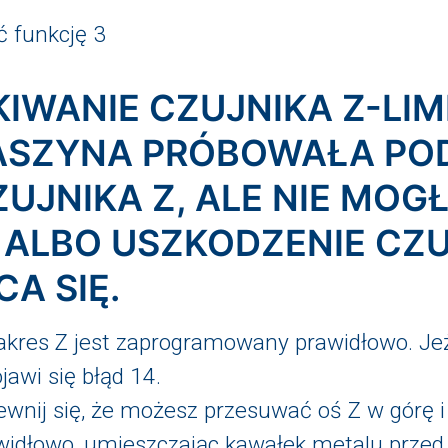
ć funkcję 3
IWANIE CZUJNIKA Z-LIM
MASZYNA PRÓBOWAŁA PO
UJNIKA Z, ALE NIE MOG
ALBO USZKODZENIE CZU
CA SIĘ.
kres Z jest zaprogramowany prawidłowo. Jeże
awi się błąd 14.
pewnij się, że możesz przesuwać oś Z w górę i
awidłowo, umieszczając kawałek metalu przed 