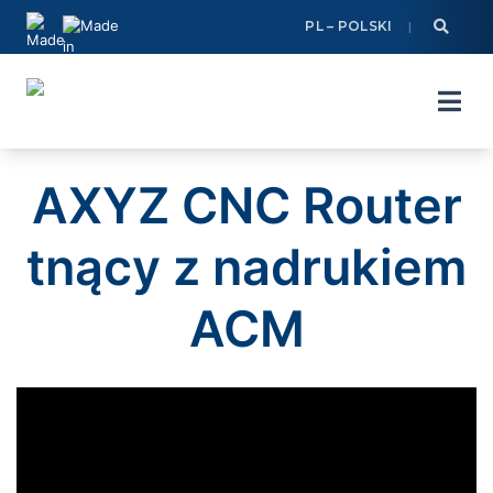
Skip
PL – POLSKI
to
content
AXYZ CNC Router
tnący z nadrukiem
ACM