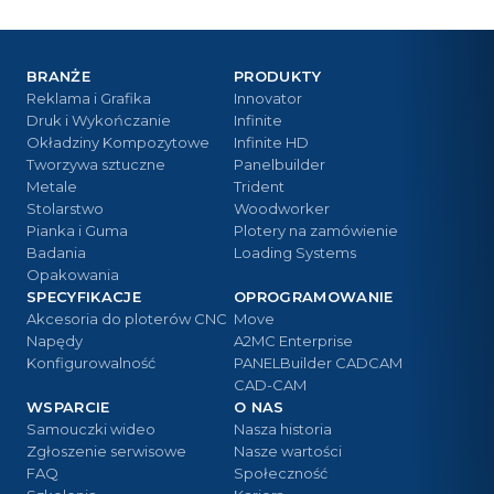
BRANŻE
PRODUKTY
Reklama i Grafika
Innovator
Druk i Wykończanie
Infinite
Okładziny Kompozytowe
Infinite HD
Tworzywa sztuczne
Panelbuilder
Metale
Trident
Stolarstwo
Woodworker
Pianka i Guma
Plotery na zamówienie
Badania
Loading Systems
Opakowania
SPECYFIKACJE
OPROGRAMOWANIE
Akcesoria do ploterów CNC
Move
Napędy
A2MC Enterprise
Konfigurowalność
PANELBuilder CADCAM
CAD-CAM
WSPARCIE
O NAS
Samouczki wideo
Nasza historia
Zgłoszenie serwisowe
Nasze wartości
FAQ
Społeczność