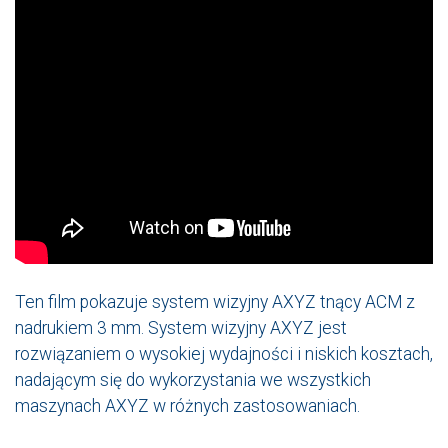
Ten film pokazuje system wizyjny AXYZ tnący ACM z
nadrukiem 3 mm. System wizyjny AXYZ jest
rozwiązaniem o wysokiej wydajności i niskich kosztach,
nadającym się do wykorzystania we wszystkich
maszynach AXYZ w różnych zastosowaniach.