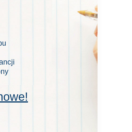
pu
ancji
ony
 nowe!