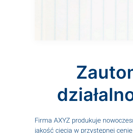
Zautom
działaln
Firma AXYZ produkuje nowoczesn
jakość cięcia w przystępnej cenie