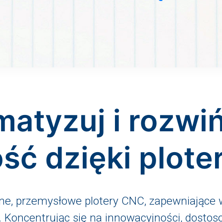
atyzuj i rozwi
ość dzięki plot
e, przemysłowe plotery CNC, zapewniające 
. Koncentrując się na innowacyjności, dostoso