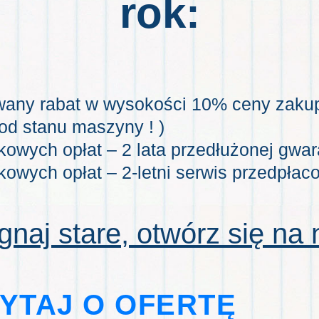
rok:
wany rabat w wysokości 10% ceny zaku
 od stanu maszyny ! )
kowych opłat
– 2 lata przedłużonej gwar
kowych opłat
– 2-letni serwis przedpłac
naj stare, otwórz się na
YTAJ O OFERTĘ