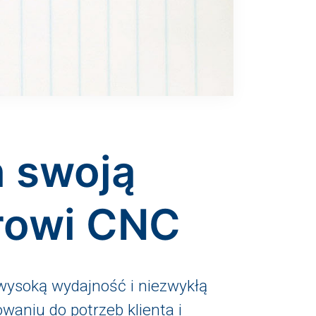
ń swoją
erowi CNC
wysoką wydajność i niezwykłą
waniu do potrzeb klienta i